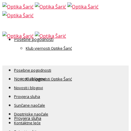
Posebne pogodnosti
Klub vjernosti Optike Šarić
Posebne pogodnosti
Novosti i blogovi
Klub vjernosti Optike Šarić
Novosti i blogovi
Provjera sluha
Sunčane naočale
Dioptrijske naočale
Provjera sluha
Kontaktne leće