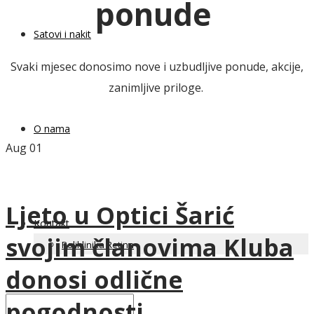
ponude
Satovi i nakit
Svaki mjesec donosimo nove i uzbudljive ponude, akcije,
zanimljive priloge.
O nama
Aug
01
Ljeto u Optici Šarić
Kontakt
svojim članovima Kluba
Poliklinika Retina
donosi odlične
pogodnosti