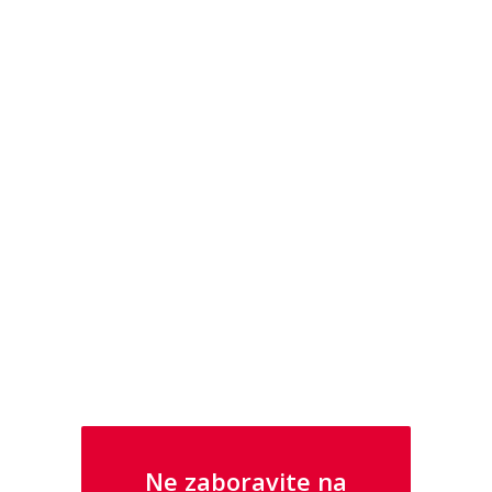
U NAŠOJ PONUDI PRONAĐITE I
SATOVE I NAKIT IZ KOLEKCIJA GUESS I
POLICE
Ne zaboravite na