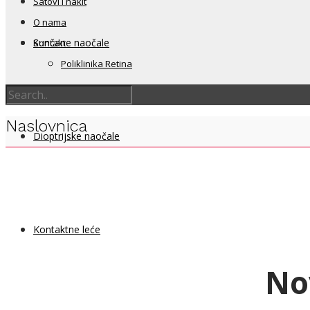
Satovi i nakit
O nama
Sunčane naočale
Kontakt
Poliklinika Retina
Naslovnica
Dioptrijske naočale
Kontaktne leće
No