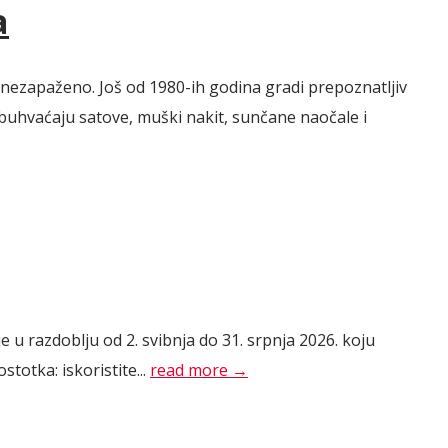
a
 nezapaženo. Još od 1980-ih godina gradi prepoznatljiv
obuhvaćaju satove, muški nakit, sunčane naočale i
u razdoblju od 2. svibnja do 31. srpnja 2026. koju
totka: iskoristite...
read more →