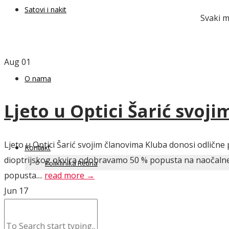
Satovi i nakit
Svaki m
Aug
01
O nama
Ljeto u Optici Šarić svoj
Ljeto u Optici Šarić svojim članovima Kluba donosi odlične 
Kontakt
dioptrijskog okvira odobravamo 50 % popusta na naočalne l
Poliklinika Retina
popusta....
read more →
Jun
17