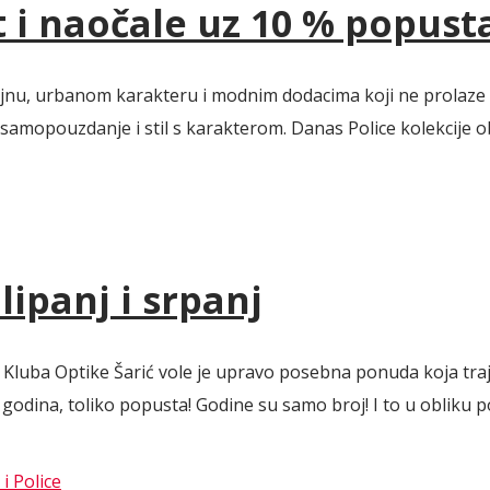
t i naočale uz 10 % popust
izajnu, urbanom karakteru i modnim dodacima koji ne prolaze
, samopouzdanje i stil s karakterom. Danas Police kolekcije 
ipanj i srpanj
Kluba Optike Šarić vole je upravo posebna ponuda koja traje 
dina, toliko popusta! Godine su samo broj! I to u obliku pos
i Police