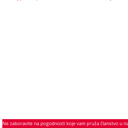
Ne zaboravite na pogodnosti koje vam pruža članstvo u n