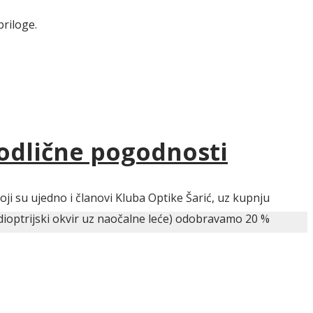
priloge.
 odlične pogodnosti
ji su ujedno i članovi Kluba Optike Šarić, uz kupnju
dioptrijski okvir uz naočalne leće) odobravamo 20 %