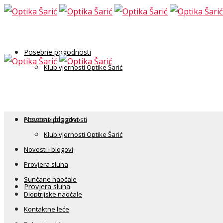
Posebne pogodnosti
Klub vjernosti Optike Šarić
Novosti i blogovi
Posebne pogodnosti
Klub vjernosti Optike Šarić
Novosti i blogovi
Provjera sluha
Sunčane naočale
Provjera sluha
Dioptrijske naočale
Kontaktne leće