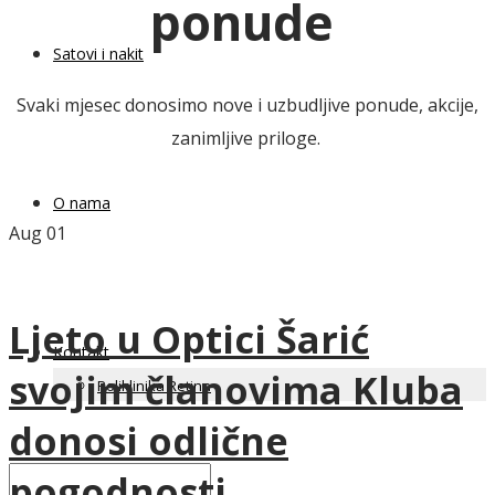
ponude
Satovi i nakit
Svaki mjesec donosimo nove i uzbudljive ponude, akcije,
zanimljive priloge.
O nama
Aug
01
Ljeto u Optici Šarić
Kontakt
svojim članovima Kluba
Poliklinika Retina
donosi odlične
pogodnosti