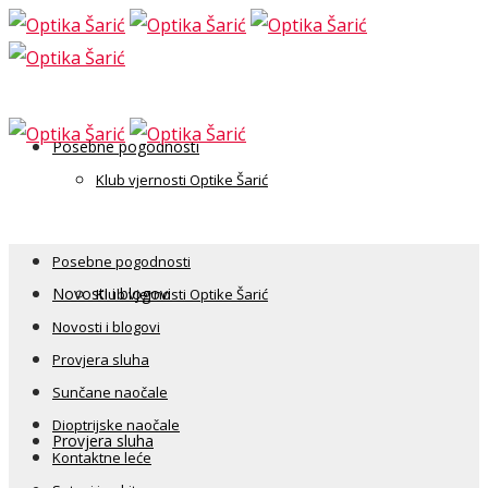
Posebne pogodnosti
Klub vjernosti Optike Šarić
Posebne pogodnosti
Novosti i blogovi
Klub vjernosti Optike Šarić
Novosti i blogovi
Provjera sluha
Sunčane naočale
Dioptrijske naočale
Provjera sluha
Kontaktne leće