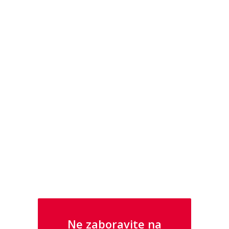
U NAŠOJ PONUDI PRONAĐITE I
SATOVE I NAKIT IZ KOLEKCIJA GUESS I
POLICE
Ne zaboravite na