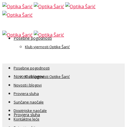
Posebne pogodnosti
Klub vjernosti Optike Šarić
Posebne pogodnosti
Novosti i blogovi
Klub vjernosti Optike Šarić
Novosti i blogovi
Provjera sluha
Sunčane naočale
Dioptrijske naočale
Provjera sluha
Kontaktne leće