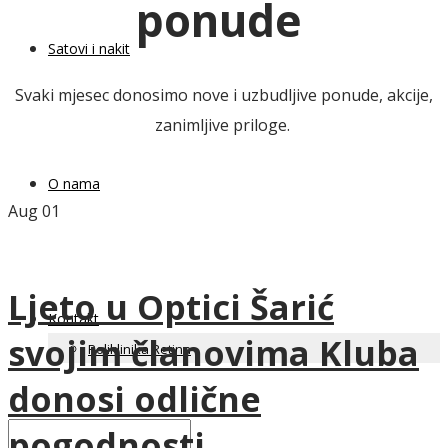
ponude
Satovi i nakit
Svaki mjesec donosimo nove i uzbudljive ponude, akcije,
zanimljive priloge.
O nama
Aug
01
Ljeto u Optici Šarić
Kontakt
svojim članovima Kluba
Poliklinika Retina
donosi odlične
pogodnosti