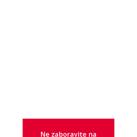
U NAŠOJ PONUDI PRONAĐITE I
SATOVE I NAKIT IZ KOLEKCIJA GUESS I
POLICE
Ne zaboravite na