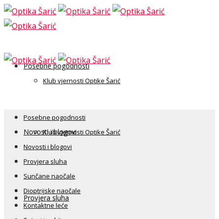
Posebne pogodnosti
Klub vjernosti Optike Šarić
Posebne pogodnosti
Novosti i blogovi
Klub vjernosti Optike Šarić
Novosti i blogovi
Provjera sluha
Sunčane naočale
Dioptrijske naočale
Provjera sluha
Kontaktne leće