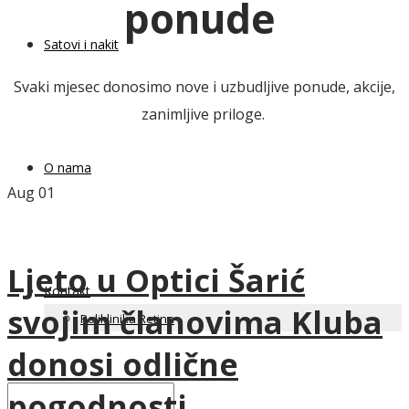
ponude
Satovi i nakit
Svaki mjesec donosimo nove i uzbudljive ponude, akcije,
zanimljive priloge.
O nama
Aug
01
Ljeto u Optici Šarić
Kontakt
svojim članovima Kluba
Poliklinika Retina
donosi odlične
pogodnosti