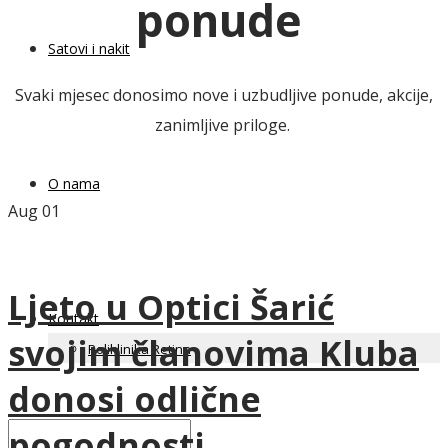
ponude
Satovi i nakit
Svaki mjesec donosimo nove i uzbudljive ponude, akcije,
zanimljive priloge.
O nama
Aug
01
Ljeto u Optici Šarić
Kontakt
svojim članovima Kluba
Poliklinika Retina
donosi odlične
pogodnosti