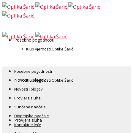
Posebne pogodnosti
Klub vjernosti Optike Šarić
Posebne pogodnosti
Novosti i blogovi
Klub vjernosti Optike Šarić
Novosti i blogovi
Provjera sluha
Sunčane naočale
Dioptrijske naočale
Provjera sluha
Kontaktne leće