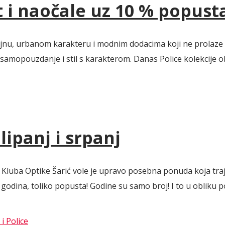
t i naočale uz 10 % popust
izajnu, urbanom karakteru i modnim dodacima koji ne prolaze
, samopouzdanje i stil s karakterom. Danas Police kolekcije 
ipanj i srpanj
Kluba Optike Šarić vole je upravo posebna ponuda koja traje 
dina, toliko popusta! Godine su samo broj! I to u obliku pos
i Police