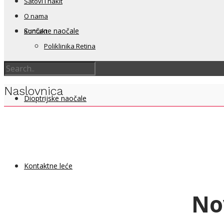
Satovi i nakit
O nama
Sunčane naočale
Kontakt
Poliklinika Retina
Naslovnica
Dioptrijske naočale
Kontaktne leće
No