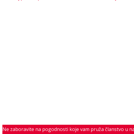
Ne zaboravite na pogodnosti koje vam pruža članstvo u n