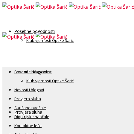
Posebne pogodnosti
Klub vjernosti Optike Šarić
Novosti i blogovi
Posebne pogodnosti
Klub vjernosti Optike Šarić
Novosti i blogovi
Provjera sluha
Sunčane naočale
Provjera sluha
Dioptrijske naočale
Kontaktne leće