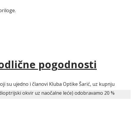
priloge.
 odlične pogodnosti
ji su ujedno i članovi Kluba Optike Šarić, uz kupnju
dioptrijski okvir uz naočalne leće) odobravamo 20 %