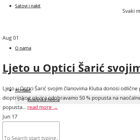
Satovi i nakit
Svaki m
Aug
01
O nama
Ljeto u Optici Šarić svoj
Ljeto u Optici Šarić svojim članovima Kluba donosi odlične 
Kontakt
dioptrijskog okvira odobravamo 50 % popusta na naočalne l
Poliklinika Retina
popusta....
read more →
Jun
17