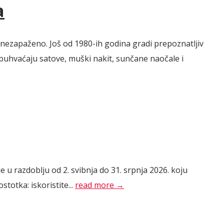
a
 nezapaženo. Još od 1980-ih godina gradi prepoznatljiv
obuhvaćaju satove, muški nakit, sunčane naočale i
u razdoblju od 2. svibnja do 31. srpnja 2026. koju
totka: iskoristite...
read more →