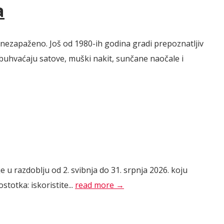
a
 nezapaženo. Još od 1980-ih godina gradi prepoznatljiv
obuhvaćaju satove, muški nakit, sunčane naočale i
u razdoblju od 2. svibnja do 31. srpnja 2026. koju
totka: iskoristite...
read more →