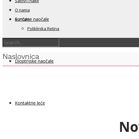
Satovi i nakit
O nama
Sunčane naočale
Kontakt
Poliklinika Retina
Naslovnica
Dioptrijske naočale
Kontaktne leće
No