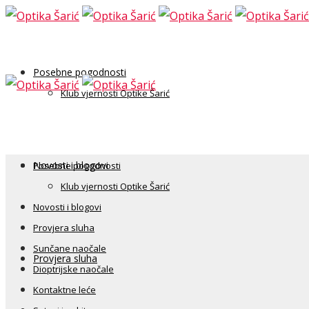
Posebne pogodnosti
Klub vjernosti Optike Šarić
Novosti i blogovi
Posebne pogodnosti
Klub vjernosti Optike Šarić
Novosti i blogovi
Provjera sluha
Sunčane naočale
Provjera sluha
Dioptrijske naočale
Kontaktne leće