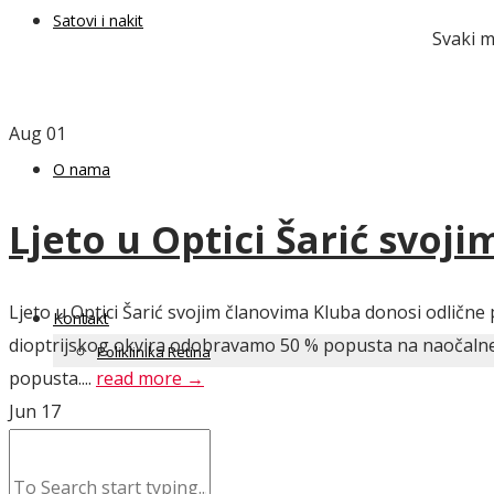
Satovi i nakit
Svaki m
Aug
01
O nama
Ljeto u Optici Šarić svoj
Ljeto u Optici Šarić svojim članovima Kluba donosi odlične 
Kontakt
dioptrijskog okvira odobravamo 50 % popusta na naočalne l
Poliklinika Retina
popusta....
read more →
Jun
17