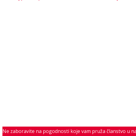
Ne zaboravite na pogodnosti koje vam pruža članstvo u n