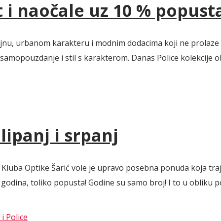
t i naočale uz 10 % popust
izajnu, urbanom karakteru i modnim dodacima koji ne prolaze
, samopouzdanje i stil s karakterom. Danas Police kolekcije 
ipanj i srpanj
Kluba Optike Šarić vole je upravo posebna ponuda koja traje 
dina, toliko popusta! Godine su samo broj! I to u obliku pos
i Police