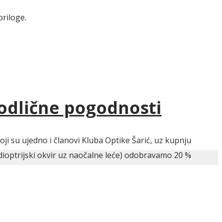
priloge.
 odlične pogodnosti
ji su ujedno i članovi Kluba Optike Šarić, uz kupnju
dioptrijski okvir uz naočalne leće) odobravamo 20 %