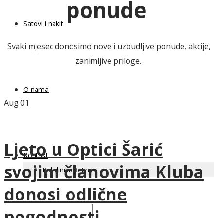
ponude
Satovi i nakit
Svaki mjesec donosimo nove i uzbudljive ponude, akcije,
zanimljive priloge.
O nama
Aug
01
Ljeto u Optici Šarić
Kontakt
svojim članovima Kluba
Poliklinika Retina
donosi odlične
pogodnosti