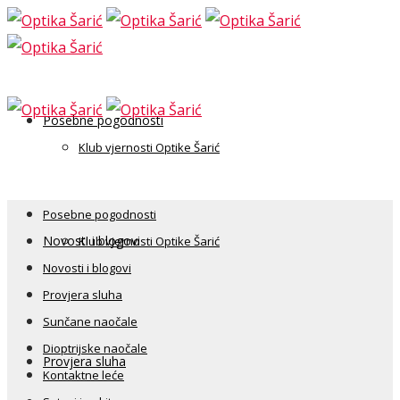
Posebne pogodnosti
Klub vjernosti Optike Šarić
Posebne pogodnosti
Novosti i blogovi
Klub vjernosti Optike Šarić
Novosti i blogovi
Provjera sluha
Sunčane naočale
Dioptrijske naočale
Provjera sluha
Kontaktne leće