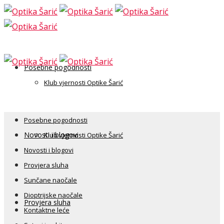
Posebne pogodnosti
Klub vjernosti Optike Šarić
Posebne pogodnosti
Novosti i blogovi
Klub vjernosti Optike Šarić
Novosti i blogovi
Provjera sluha
Sunčane naočale
Dioptrijske naočale
Provjera sluha
Kontaktne leće