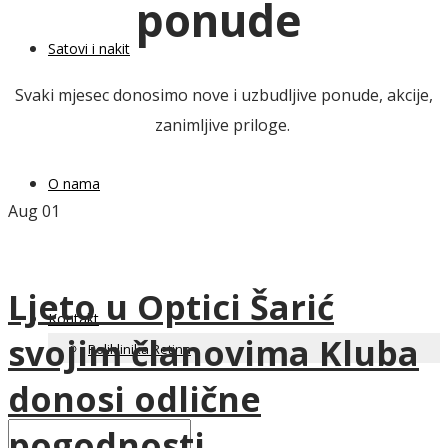
ponude
Satovi i nakit
Svaki mjesec donosimo nove i uzbudljive ponude, akcije,
zanimljive priloge.
O nama
Aug
01
Ljeto u Optici Šarić
Kontakt
svojim članovima Kluba
Poliklinika Retina
donosi odlične
pogodnosti