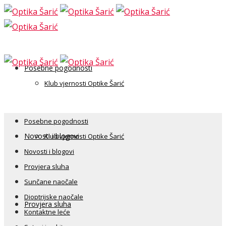
Posebne pogodnosti
Klub vjernosti Optike Šarić
Posebne pogodnosti
Novosti i blogovi
Klub vjernosti Optike Šarić
Novosti i blogovi
Provjera sluha
Sunčane naočale
Dioptrijske naočale
Provjera sluha
Kontaktne leće