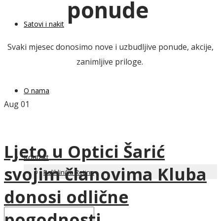
ponude
Satovi i nakit
Svaki mjesec donosimo nove i uzbudljive ponude, akcije,
zanimljive priloge.
O nama
Aug
01
Ljeto u Optici Šarić
Kontakt
svojim članovima Kluba
Poliklinika Retina
donosi odlične
pogodnosti