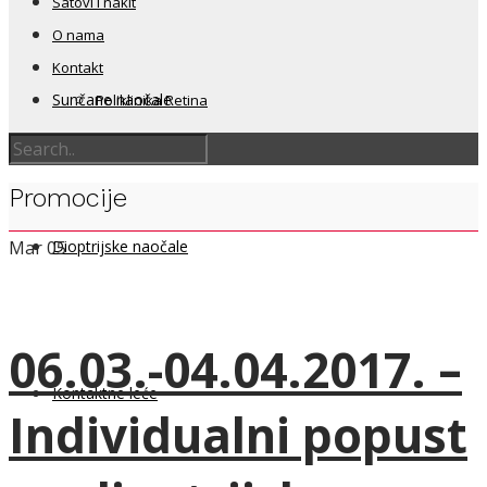
Satovi i nakit
O nama
Kontakt
Sunčane naočale
Poliklinika Retina
Promocije
Dioptrijske naočale
Mar
05
06.03.-04.04.2017. –
Kontaktne leće
Individualni popust