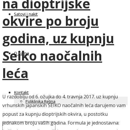
na dioptrijske
Satovi i nakit
okvire po broju
godina, uz kupnju
Seiko naočalnih
O nama
leća
Kontakt
U razdoblju od 6. ožujka do 4. travnja 2017. uz kupnju
Poliklinika Retina
vrhunskih japanskih SEIKO naočalnih leća darujemo vam
popust za kupnju dioptrijskih okvira, u postotku
jednakom broju vaših godina. Formula je jednostavna: