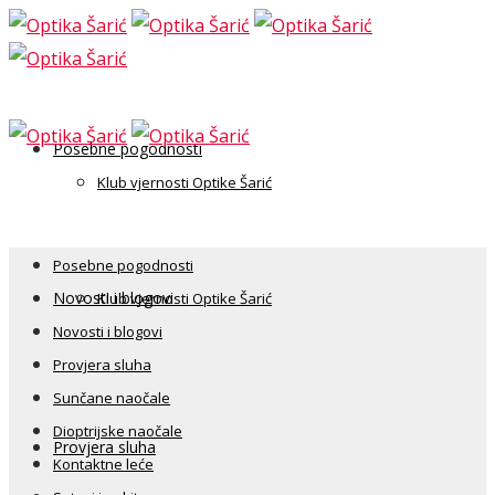
Posebne pogodnosti
Klub vjernosti Optike Šarić
Posebne pogodnosti
Novosti i blogovi
Klub vjernosti Optike Šarić
Novosti i blogovi
Provjera sluha
Sunčane naočale
Dioptrijske naočale
Provjera sluha
Kontaktne leće